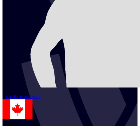
2
Guillaume
Rivest
CAN