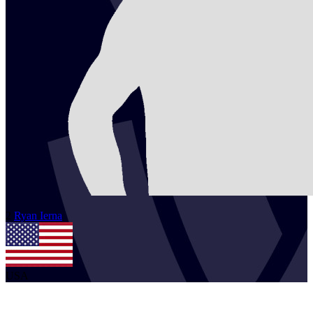
2
Ryan
Ierna
USA