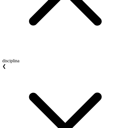
disciplina
❮