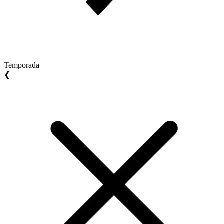
Temporada
❮