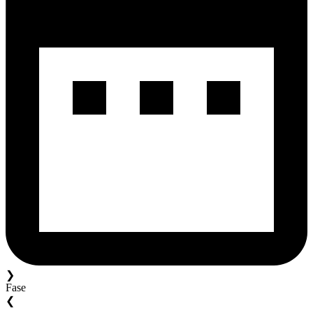
❯
Fase
❮