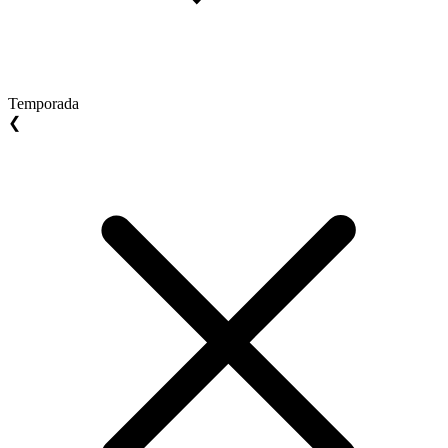
Temporada
❮