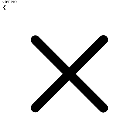
Gênero
❮