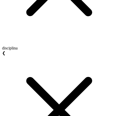
disciplina
❮