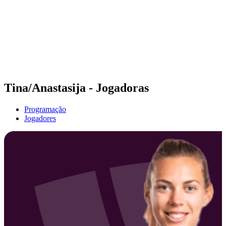
Voltar para a página inicial do BPT
Onde Assistir
Equipes
Programação
Classificação
Estatísticas
Competição
Notícias
Tina/Anastasija - Jogadoras
Programação
Jogadores