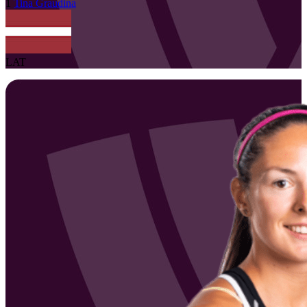
1
Tina
Graudina
LAT