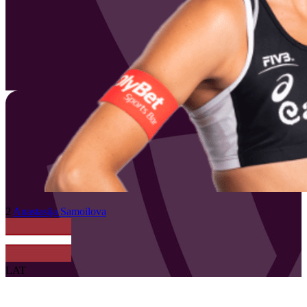
2
Anastasija
Samoilova
LAT