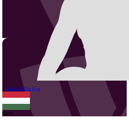
2
Stefánia Flóra
Kun
HUN