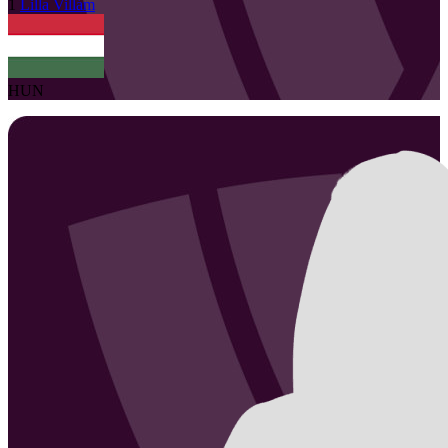
1
Lilla
Villám
HUN