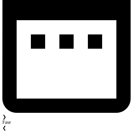
❯
Fase
❮