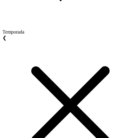
Temporada
❮