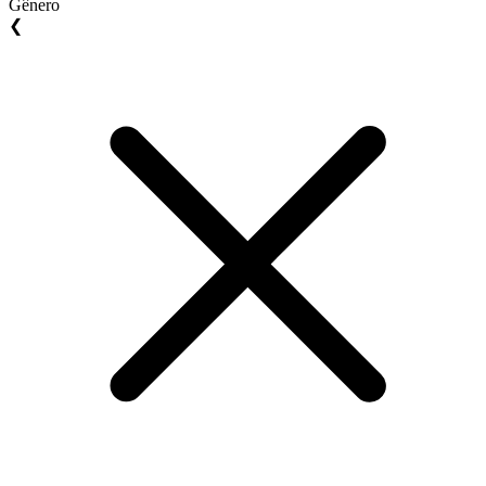
Gênero
❮