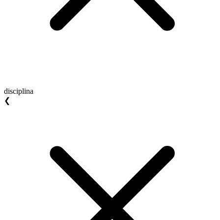
disciplina
❮