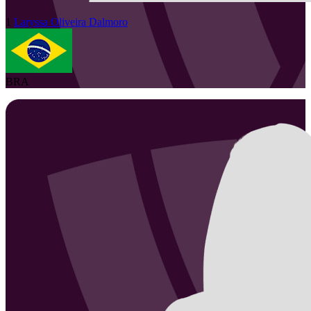
1
Laryssa
Oliveira Dalmoro
BRA