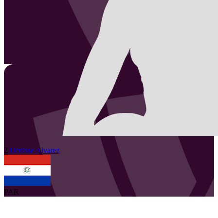
2
Denisse
Alvarez
PAR