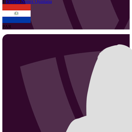
1
Fiorella
Nunez Quintana
PAR