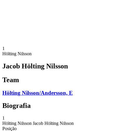
Voltar para a página inicial do BPT
Onde Assistir
Equipes
Programação
Classificação
Estatísticas
Competição
Notícias
1
Hölting Nilsson
Jacob Hölting Nilsson
Team
Hölting Nilsson/Andersson, E
Biografia
1
Hölting Nilsson
Jacob Hölting Nilsson
Posição