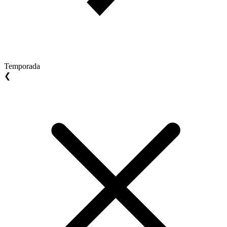
Temporada
❮