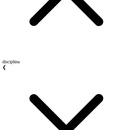
disciplina
❮