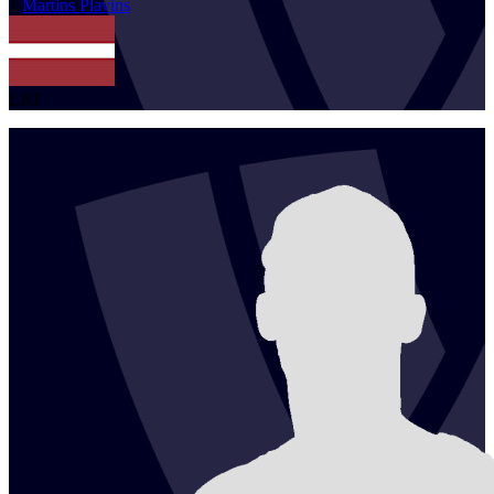
1
Martins
Plavins
LAT