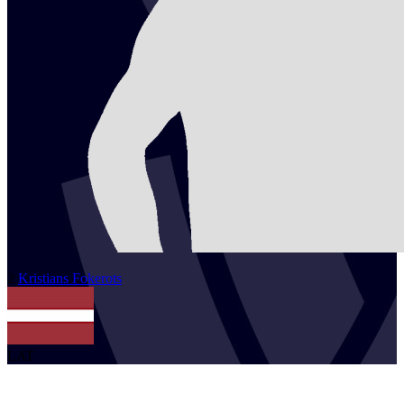
2
Kristians
Fokerots
LAT