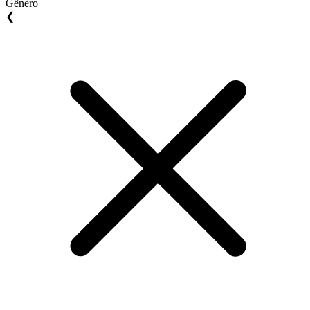
Gênero
❮