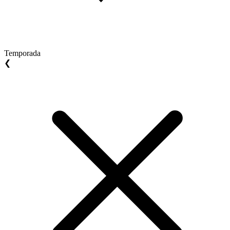
Temporada
❮