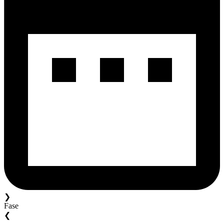
❯
Fase
❮