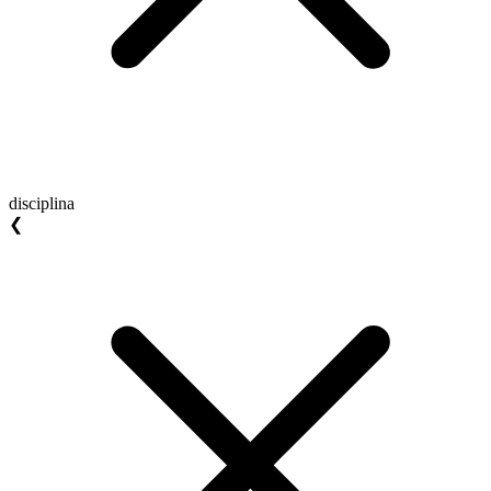
disciplina
❮