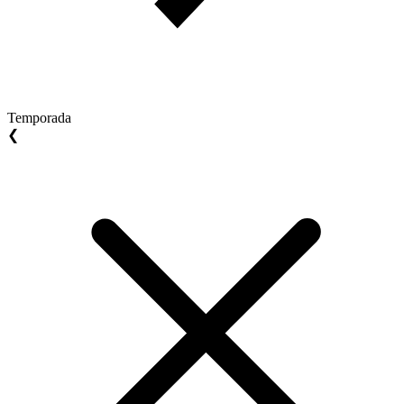
Temporada
❮