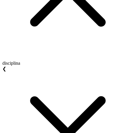
disciplina
❮