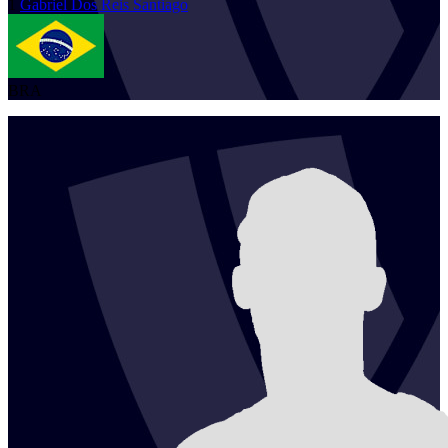
1
Gabriel
Dos Reis Santiago
BRA