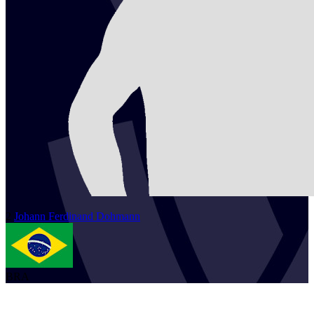
2
Johann
Ferdinand Dohmann
BRA