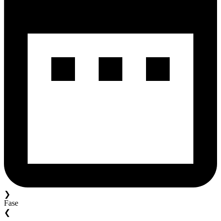
❯
Fase
❮