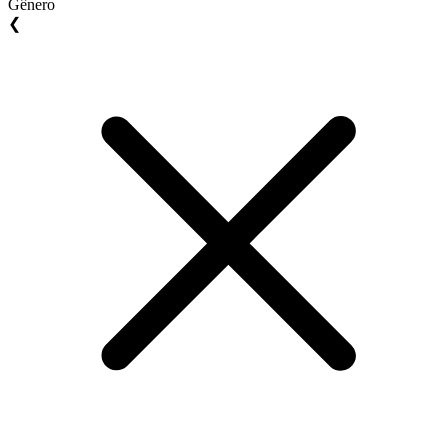
Gênero
❮