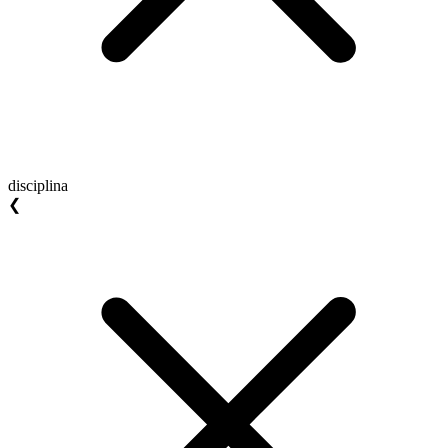
disciplina
❮