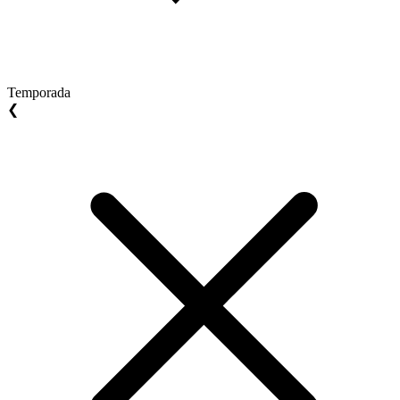
Temporada
❮