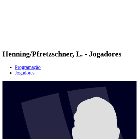
Voltar para a página inicial do BPT
Onde Assistir
Equipes
Programação
Classificação
Estatísticas
Competição
Notícias
Henning/Pfretzschner, L. - Jogadores
Programação
Jogadores