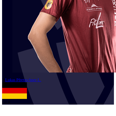
2
Lukas
Pfretzschner L.
GER