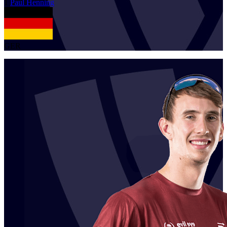
1
Paul
Henning
GER