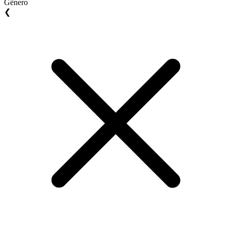
Gênero
❮