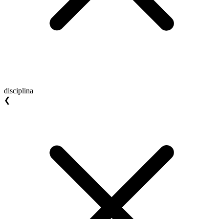
disciplina
❮