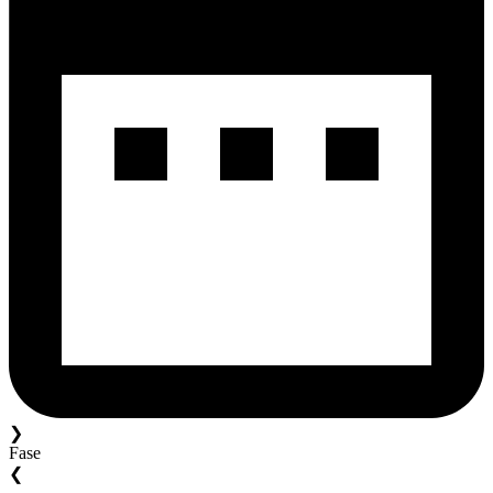
❯
Fase
❮