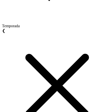
Temporada
❮