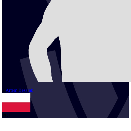
2
Artem
Besarab
POL