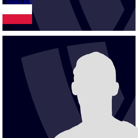
1
Szymon
Beta
POL