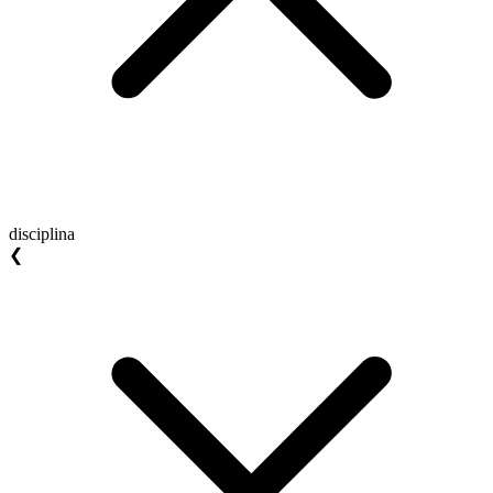
disciplina
❮