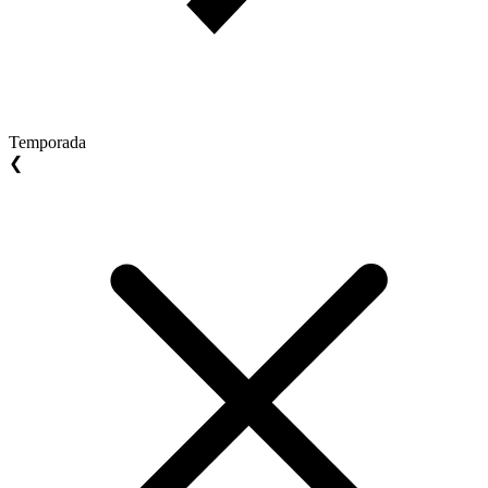
Temporada
❮