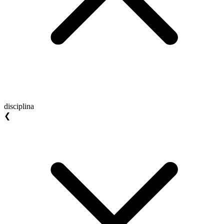
disciplina
❮