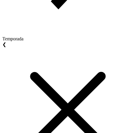
Temporada
❮