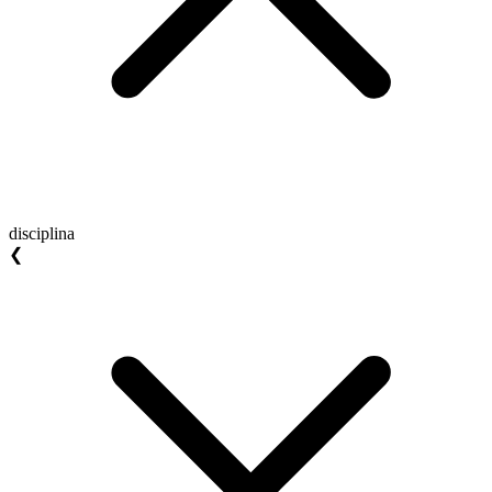
disciplina
❮