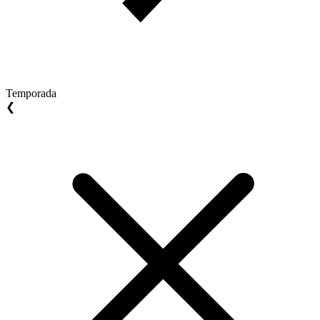
Temporada
❮