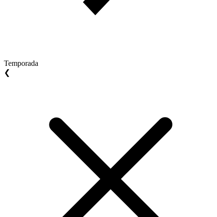
Temporada
❮