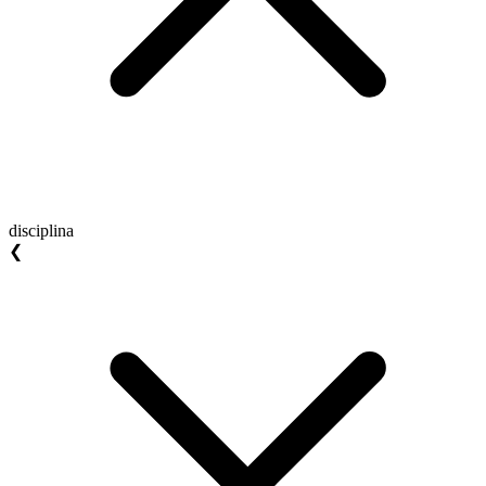
disciplina
❮