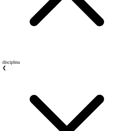
disciplina
❮