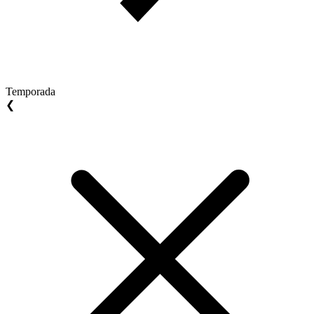
Temporada
❮