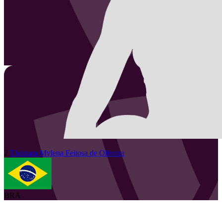
2
Thainara Mylena
Feitosa de Oliveira
BRA