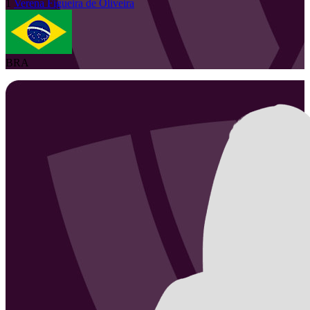
1
Verena
Figueira de Oliveira
BRA