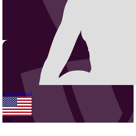
1
Alexis
Durish
USA