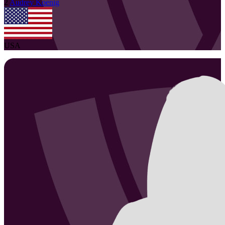
2
Audrey
Koenig
USA