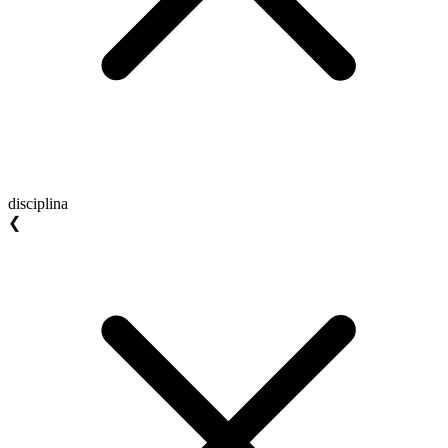
disciplina
❮