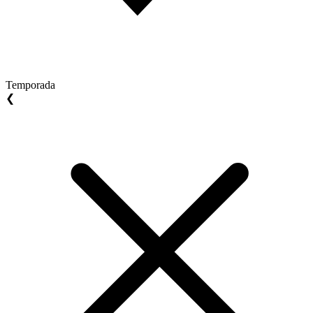
Temporada
❮