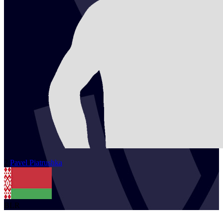
2
Pavel
Piatrushka
BLR