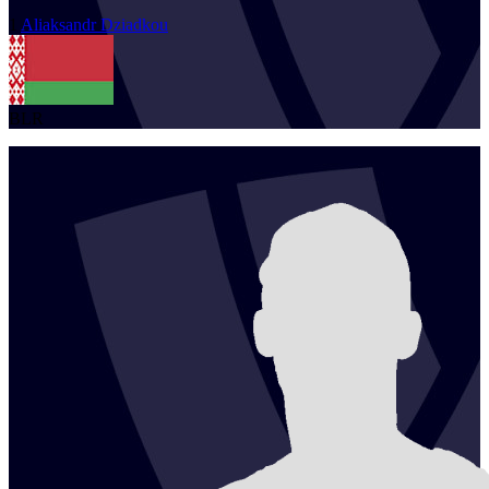
1
Aliaksandr
Dziadkou
BLR