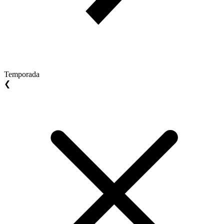
Temporada
❮