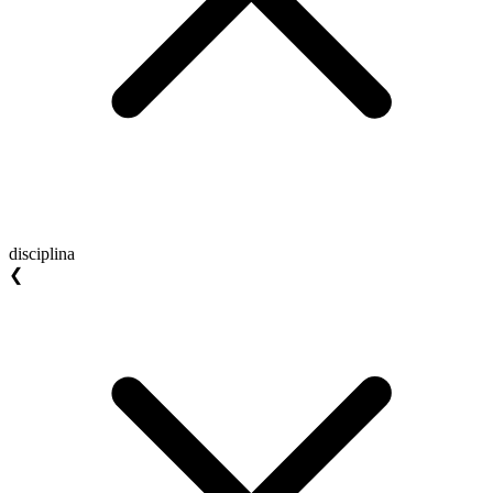
disciplina
❮