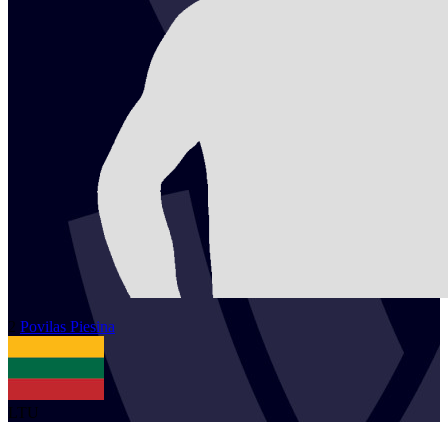
2
Povilas
Piesina
LTU