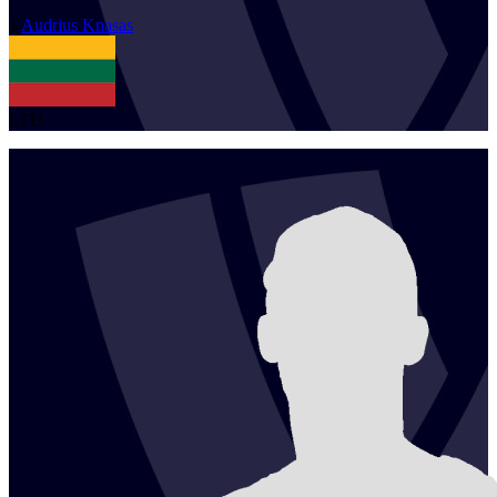
1
Audrius
Knasas
LTU