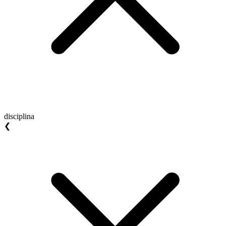
disciplina
❮