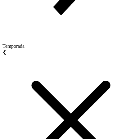
Temporada
❮