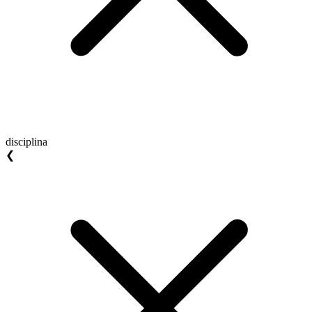
disciplina
❮