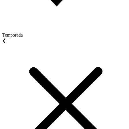
Temporada
❮