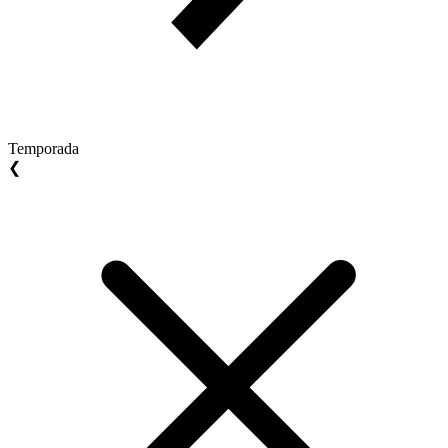
Temporada
❮