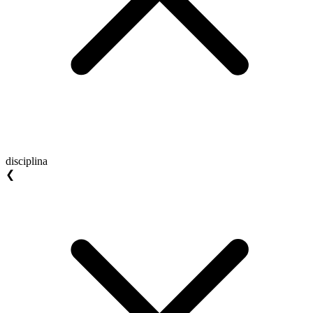
disciplina
❮