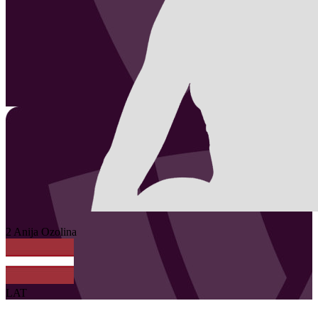
2
Anija
Ozolina
LAT