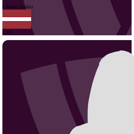
1
Marta
Ozolina
LAT