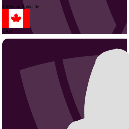
1
Myriam
Robitaille
CAN