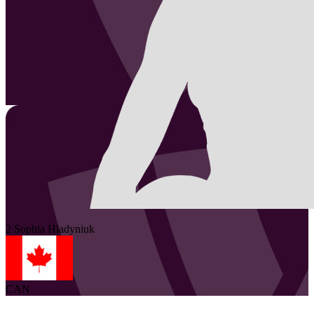
2
Sophia
Hladyniuk
CAN