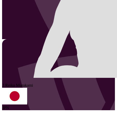
2
Reika
Murakami
JPN