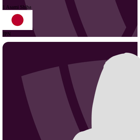
1
Asami
Shiba
JPN