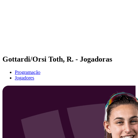
Voltar para a página inicial do BPT
Tickets
Onde Assistir
Equipes
Programação
Classificação
Estatísticas
Competição
Notícias
Gottardi/Orsi Toth, R. - Jogadoras
Programação
Jogadores