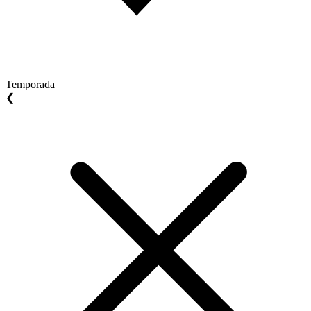
Temporada
❮