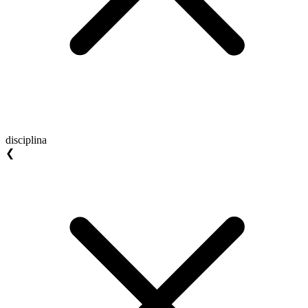
disciplina
❮