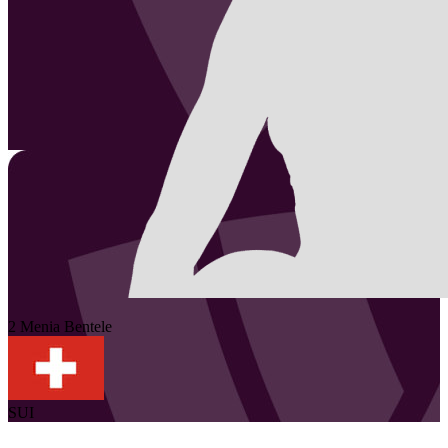
2
Menia
Bentele
SUI