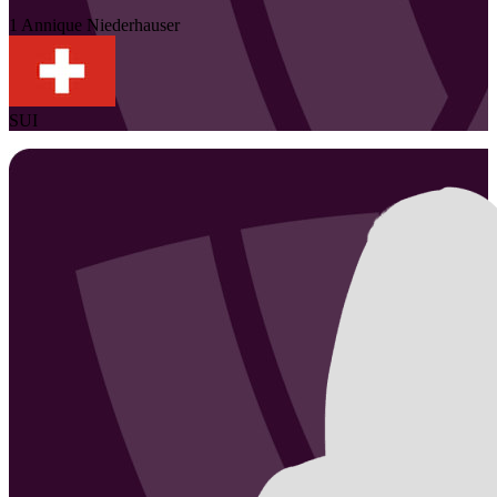
1
Annique
Niederhauser
SUI