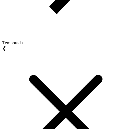
Temporada
❮