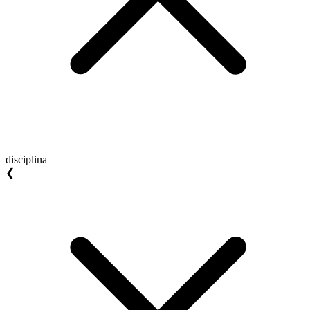
disciplina
❮