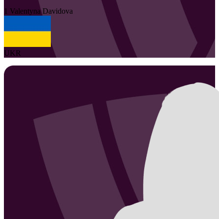
1
Valentyna
Davidova
UKR