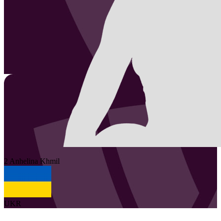
2
Anhelina
Khmil
UKR