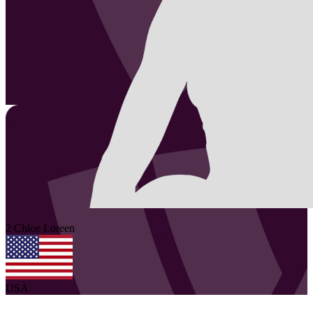
2
Chloe
Loreen
USA