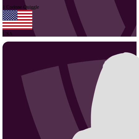
1
Corinne
Quiggle
USA