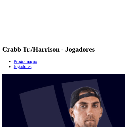
Voltar para a página inicial do BPT
Onde Assistir
Equipes
Programação
Classificação
Estatísticas
Competição
Notícias
Crabb Tr./Harrison - Jogadores
Programação
Jogadores