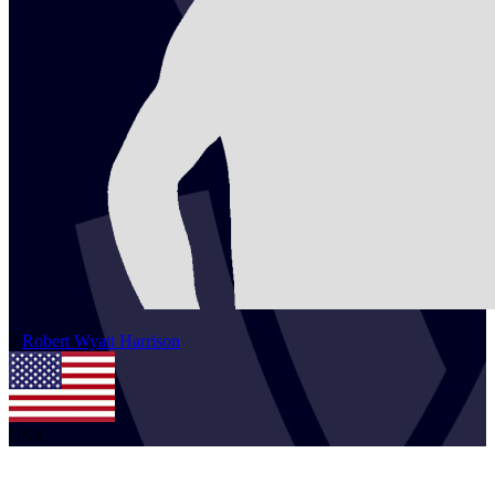
2
Robert Wyatt
Harrison
USA