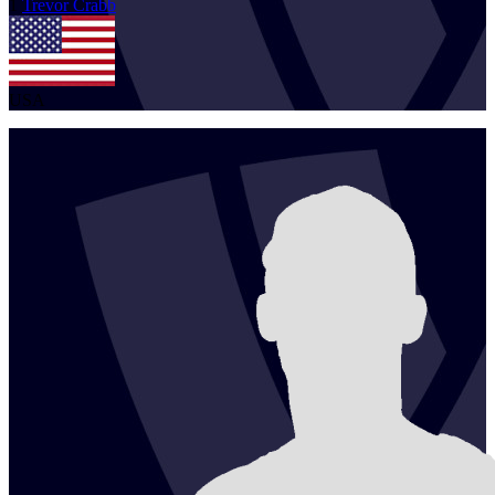
1
Trevor
Crabb
USA