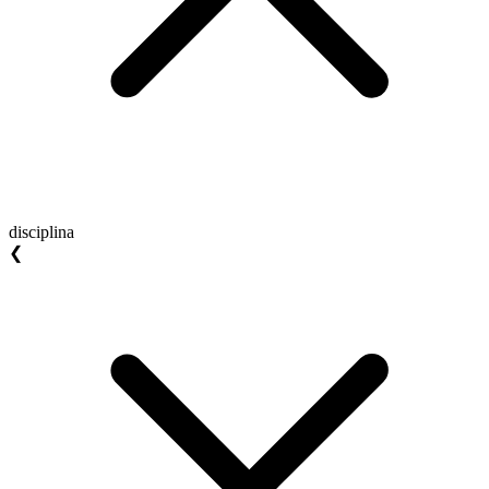
disciplina
❮