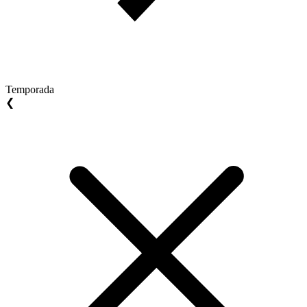
Temporada
❮