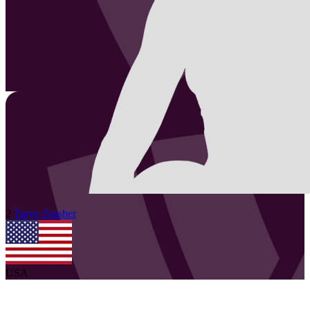
2
Taryn
Brasher
USA