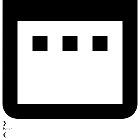
❯
Fase
❮