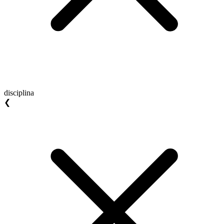
disciplina
❮