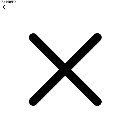
Gênero
❮