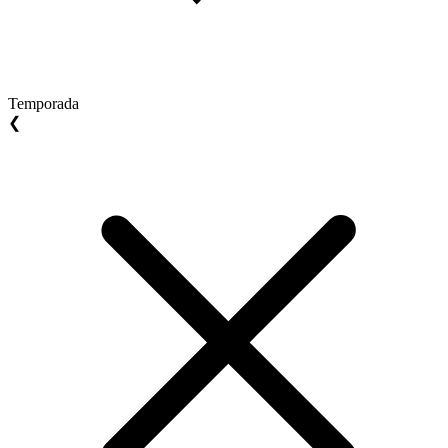
Temporada
❮