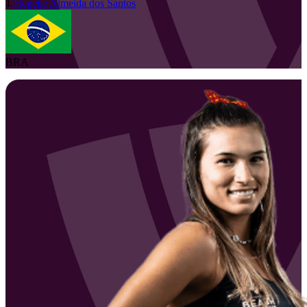
1
Hegeile
Almeida dos Santos
BRA