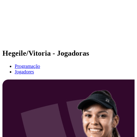
Voltar para a página inicial do BPT
Onde Assistir
Equipes
Programação
Classificação
Estatísticas
Competição
Notícias
Hegeile/Vitoria - Jogadoras
Programação
Jogadores