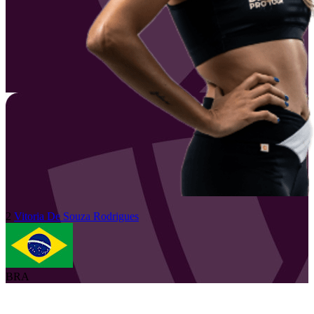
2
Vitoria
De Souza Rodrigues
BRA