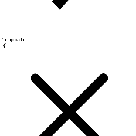
Temporada
❮