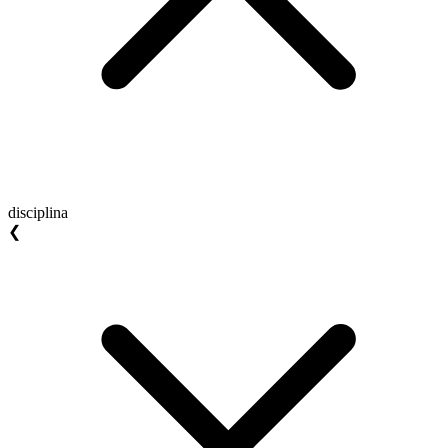
disciplina
❮