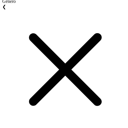
Gênero
❮