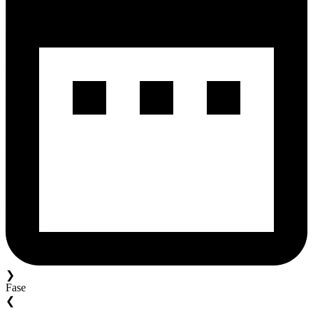
❯
Fase
❮