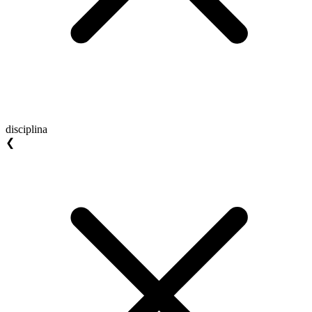
disciplina
❮