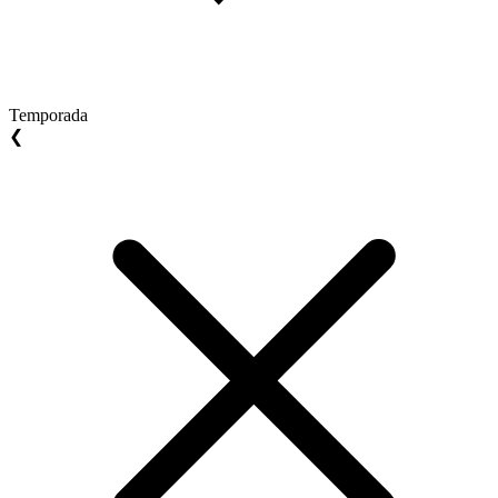
Temporada
❮