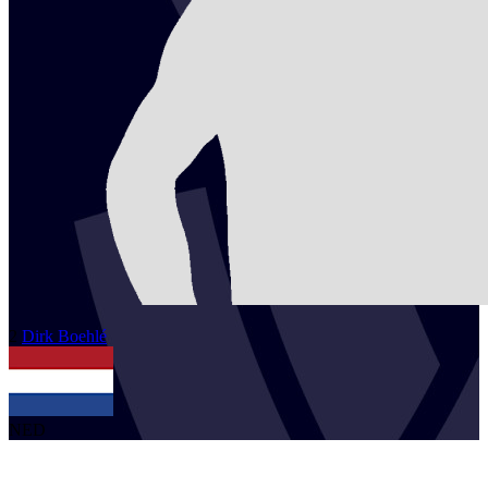
2
Dirk
Boehlé
NED