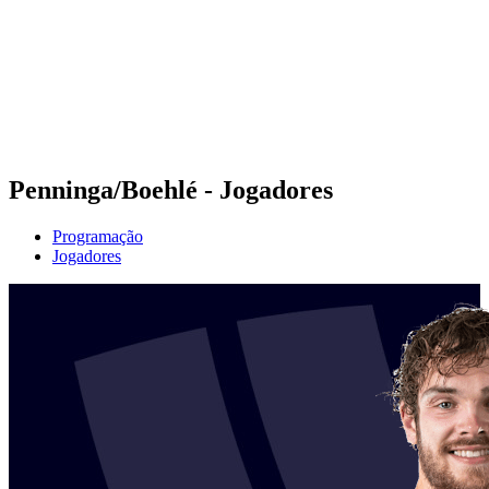
Voltar para a página inicial do BPT
Onde Assistir
Equipes
Programação
Classificação
Estatísticas
Competição
Notícias
Penninga/Boehlé - Jogadores
Programação
Jogadores