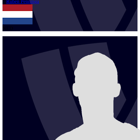
1
Ruben
Penninga
NED